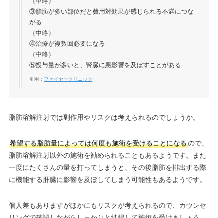
（中略）
③脂肪が多い部位だと費用対効果が感じられる不満につな
がる
（中略）
④治療が複数回必要になる
（中略）
⑤投与量が多いと、腎臓に悪影響を及ぼすことがある
引用：
ファイヤークリニック
脂肪溶解注射では副作用やリスクは考えられるのでしょうか。
希望する脂肪量によっては何度も施術を受けることになる
ので、
脂肪溶解注射以外の施術を勧められることもあるようです。また
一度にたくさんの量を打ってしまうと、その後脂肪を排出する際
に機能する肝臓に影響を及ぼしてしまう可能性もあるようです。
個人差もありますがほかにもリスクが考えられるので、カウンセ
リングで確認しながらしっかりと納得して施術を受けましょう。