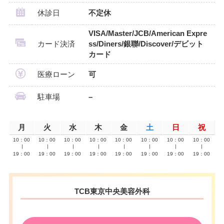
休診日
不定休
VISA/Master/JCB/American Expre
カード決済
ss/Diners/銀聯/Discover/デビット
カード
医療ローン
可
駐車場
–
月
火
水
木
金
土
日
祝
10：00
10：00
10：00
10：00
10：00
10：00
10：00
10：00
∣
∣
∣
∣
∣
∣
∣
∣
19：00
19：00
19：00
19：00
19：00
19：00
19：00
19：00
TCB東京中央美容外科