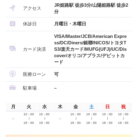
JR姫路駅 徒歩3分/山陽姫路駅 徒歩2
アクセス
分
休診日
月曜日・木曜日
VISA/Master/JCB/American Expre
ss/DC/Diners/銀聯/NICOS/トヨタT
カード決済
S3/楽天カード/MUFG(UFJ)/UC/Dis
cover/オリコ/アプラス/デビットカ
ード
医療ローン
可
駐車場
–
月
火
水
木
金
土
日
祝
10：00
10：00
10：00
10：00
10：00
10：00
–
∣
∣
–
∣
∣
∣
∣
19：00
19：00
19：00
19：00
19：00
19：00