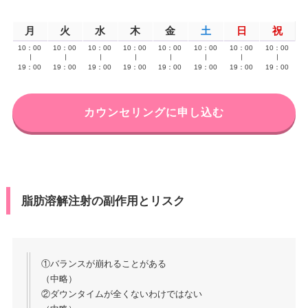
月
火
水
木
金
土
日
祝
10：00
10：00
10：00
10：00
10：00
10：00
10：00
10：00
∣
∣
∣
∣
∣
∣
∣
∣
19：00
19：00
19：00
19：00
19：00
19：00
19：00
19：00
カウンセリングに申し込む
脂肪溶解注射の副作用とリスク
①バランスが崩れることがある
（中略）
②ダウンタイムが全くないわけではない