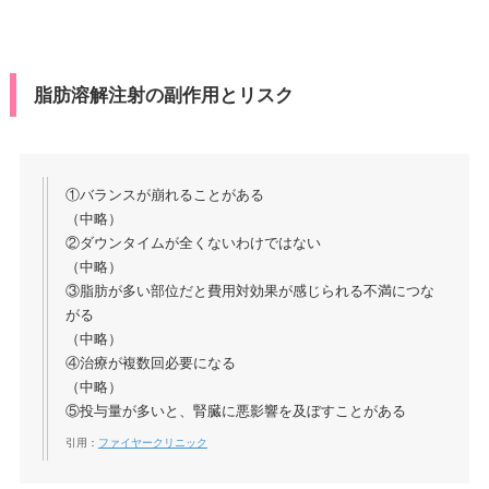
脂肪溶解注射の副作用とリスク
①バランスが崩れることがある
（中略）
②ダウンタイムが全くないわけではない
（中略）
③脂肪が多い部位だと費用対効果が感じられる不満につな
がる
（中略）
④治療が複数回必要になる
（中略）
⑤投与量が多いと、腎臓に悪影響を及ぼすことがある
引用：
ファイヤークリニック