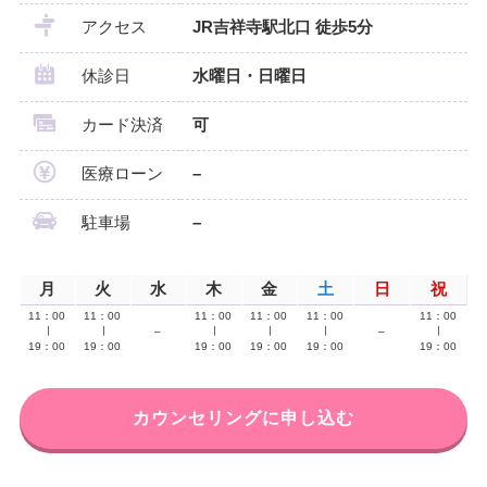
アクセス
JR吉祥寺駅北口 徒歩5分
休診日
水曜日・日曜日
カード決済
可
医療ローン
–
駐車場
–
月
火
水
木
金
土
日
祝
11：00
11：00
11：00
11：00
11：00
11：00
∣
∣
–
∣
∣
∣
–
∣
19：00
19：00
19：00
19：00
19：00
19：00
カウンセリングに申し込む