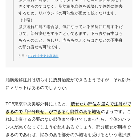
さくするのではなく、脂肪細胞自体を破壊して体外に除去
するため、リバウンドの可能性が極めて低くなります。
（中略）
脂肪溶解注射の場合は、気になっている箇所に注射するだ
けで、部分痩せをすることができます。下っ腹や背中はも
ちろんのこと、おしり、内ももやふくらはぎなどの下半身
の部分痩せも可能です。
引用：
TCB東京中央美容外科
脂肪溶解注射は切らずに痩身治療ができるようですが、それ以外
にメリットはあるのでしょうか。
TCB東京中央美容外科によると、
痩せたい部位を選んで注射がで
きるので「部分痩せ」ができる可能性のある施術
のようです。こ
れ以上痩せる必要のない部位まで痩せてしまったら、全体のバラ
ンスが悪くなってしまう心配もあるでしょう。部分痩せが期待で
きるのであれば、悩みのある部分のみ施術を受けるという選択肢