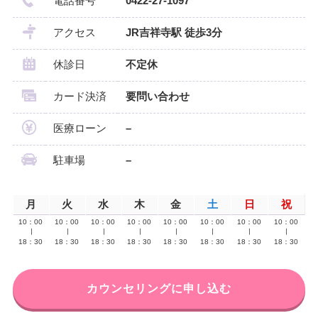
電話番号
0422-27-1097
アクセス
JR吉祥寺駅 徒歩3分
休診日
不定休
カード決済
要問い合わせ
医療ローン
–
駐車場
–
月
火
水
木
金
土
日
祝
10：00
10：00
10：00
10：00
10：00
10：00
10：00
10：00
∣
∣
∣
∣
∣
∣
∣
∣
18：30
18：30
18：30
18：30
18：30
18：30
18：30
18：30
カウンセリングに申し込む