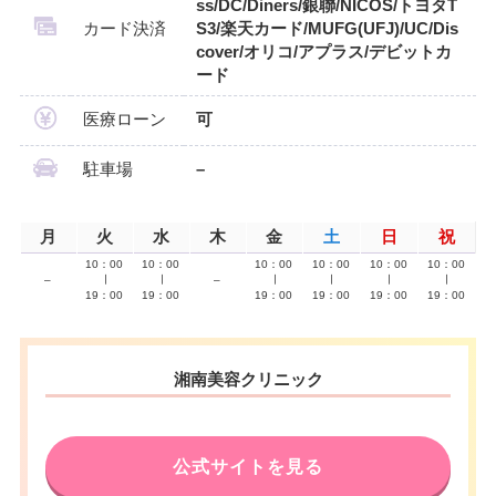
ss/DC/Diners/銀聯/NICOS/トヨタT
カード決済
S3/楽天カード/MUFG(UFJ)/UC/Dis
cover/オリコ/アプラス/デビットカ
ード
医療ローン
可
駐車場
–
月
火
水
木
金
土
日
祝
10：00
10：00
10：00
10：00
10：00
10：00
–
∣
∣
–
∣
∣
∣
∣
19：00
19：00
19：00
19：00
19：00
19：00
湘南美容クリニック
公式サイトを見る