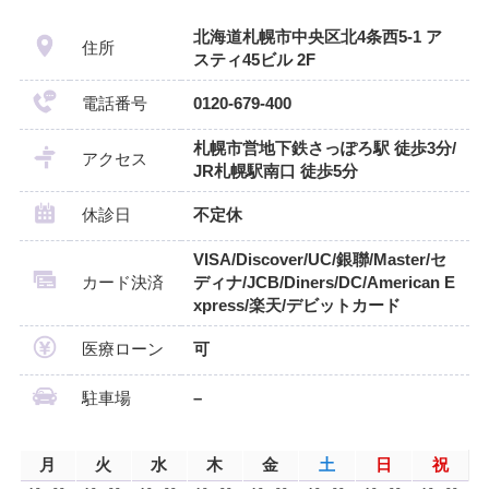
北海道札幌市中央区北4条西5-1 ア
住所
スティ45ビル 2F
電話番号
0120-679-400
札幌市営地下鉄さっぽろ駅 徒歩3分/
アクセス
JR札幌駅南口 徒歩5分
休診日
不定休
VISA/Discover/UC/銀聯/Master/セ
カード決済
ディナ/JCB/Diners/DC/American E
xpress/楽天/デビットカード
医療ローン
可
駐車場
–
月
火
水
木
金
土
日
祝