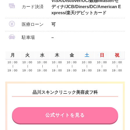
VISA/Discover/UC/銀聯/Master/セ
カード決済
ディナ/JCB/Diners/DC/American E
xpress/楽天/デビットカード
医療ローン
可
駐車場
–
月
火
水
木
金
土
日
祝
10：00
10：00
10：00
10：00
10：00
10：00
10：00
10：00
∣
∣
∣
∣
∣
∣
∣
∣
19：00
19：00
19：00
19：00
19：00
19：00
19：00
19：00
品川スキンクリニック美容皮フ科
公式サイトを見る