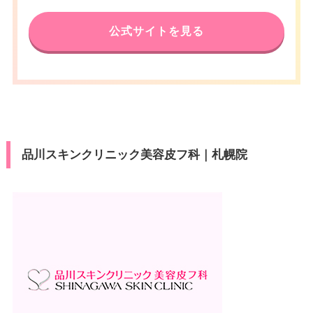
アクセス
電話番号
0120-478-325
幌駅 徒歩5分
公式サイトを見る
札幌市営地下鉄大通駅 徒歩1分/
休診日
不定休
アクセス
東豊線豊水すすきの駅 徒歩6分
VISA/Master/JCB/American Ex
カード決
休診日
不定休
press/Diners/Discover/UnionPa
済
y
VISA/Master/JCB/American Ex
カード決
医療ロー
press/Diners/銀聯/Discover/デ
可
済
ン
ビットカード
品川スキンクリニック美容皮フ科｜札幌院
医療ロー
駐車場
–
可
ン
駐車場
–
月
火
水
木
金
土
日
祝
10：00
10：00
10：00
10：00
10：00
10：00
10：00
10：00
∣
∣
∣
∣
∣
∣
∣
∣
19：00
19：00
19：00
19：00
19：00
19：00
19：00
19：00
月
火
水
木
金
土
日
祝
10：00
10：00
10：00
10：00
10：00
10：00
10：00
10：00
∣
∣
∣
∣
∣
∣
∣
∣
19：00
19：00
19：00
19：00
19：00
19：00
19：00
19：00