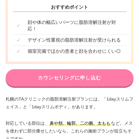
おすすめポイント
顔や体の幅広いパーツに脂肪溶解注射が対
✓
応！
✓
デザイン性重視の脂肪溶解注射が受けられる
✓
個室完備でほかの患者と顔を合わせにくい◎
カウンセリングに申し込む
札幌のTAクリニックの脂肪溶解注射プランには、「1dayスリムフ
ェイス」と「1dayスリムボディ」があります。
対応している部位は、
鼻や頬、輪郭、二の腕、太もも
など。メス
を使わずに部分痩せしたいなら、これらの施術プランが役立ちそ
うですね。