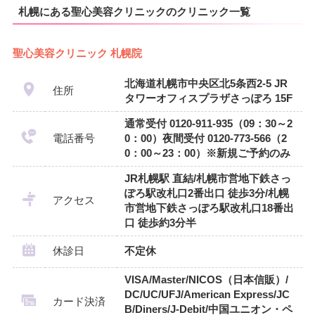
札幌にある聖心美容クリニックのクリニック一覧
聖心美容クリニック 札幌院
北海道札幌市中央区北5条西2-5 JR
住所
タワーオフィスプラザさっぽろ 15F
通常受付 0120-911-935（09：30～2
電話番号
0：00）夜間受付 0120-773-566（2
0：00～23：00）※新規ご予約のみ
JR札幌駅 直結/札幌市営地下鉄さっ
ぽろ駅改札口2番出口 徒歩3分/札幌
アクセス
市営地下鉄さっぽろ駅改札口18番出
口 徒歩約3分半
休診日
不定休
VISA/Master/NICOS（日本信販）/
DC/UC/UFJ/American Express/JC
カード決済
B/Diners/J-Debit/中国ユニオン・ペ