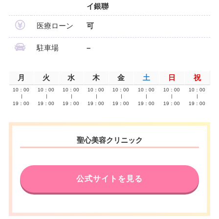
イ銀聯
医療ローン
可
駐車場
–
月
火
水
木
金
土
日
祝
10：00
10：00
10：00
10：00
10：00
10：00
10：00
10：00
∣
∣
∣
∣
∣
∣
∣
∣
19：00
19：00
19：00
19：00
19：00
19：00
19：00
19：00
聖心美容クリニック
公式サイトを見る