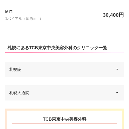
MITI
30,400円
1バイアル（原液5ml）
札幌にあるTCB東京中央美容外科のクリニック一覧
札幌院
北海道札幌市中央区北4条西2丁
札幌大通院
住所
目1番地2 キタコートレードビル
6F
北海道札幌市中央区南1条西2-18
電話番号
0120-569-263
住所
TCB東京中央美容外科
IKEUCHI GATE 5F
東豊線さっぽろ駅 徒歩1分/JR札