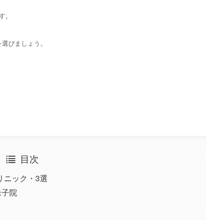
す。
を選びましょう。
目次
リニック・3選
米子院