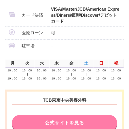
VISA/Master/JCB/American Expre
カード決済
ss/Diners/銀聯/Discover/デビット
カード
医療ローン
可
駐車場
–
月
火
水
木
金
土
日
祝
10：00
10：00
10：00
10：00
10：00
10：00
10：00
10：00
∣
∣
∣
∣
∣
∣
∣
∣
19：00
19：00
19：00
19：00
19：00
19：00
19：00
19：00
TCB東京中央美容外科
公式サイトを見る