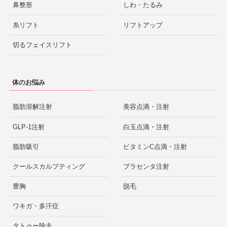
鼻整形
しわ・たるみ
糸リフト
リフトアップ
切るフェイスリフト
体のお悩み
脂肪溶解注射
美容点滴・注射
GLP-1注射
白玉点滴・注射
脂肪吸引
ビタミンC点滴・注射
クールスカルプティング
プラセンタ注射
豊胸
脱毛
ワキガ・多汗症
タトゥー除去