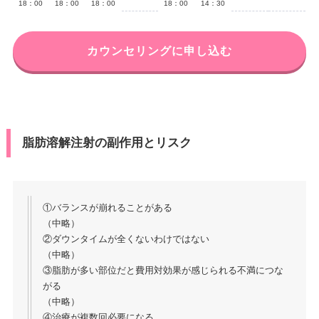
18：00
18：00
18：00
18：00
14：30
カウンセリングに申し込む
脂肪溶解注射の副作用とリスク
①バランスが崩れることがある
（中略）
②ダウンタイムが全くないわけではない
（中略）
③脂肪が多い部位だと費用対効果が感じられる不満につな
がる
（中略）
④治療が複数回必要になる