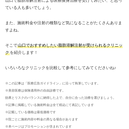
山口で脂肪溶解注射による医療痩身治療を受けてみたい、と思っ
ている人も多いでしょう。
また、施術料金や注射の種類など気になることがたくさんありま
すよね。
そこで
山口でおすすめしたい脂肪溶解注射が受けられるクリニッ
ク
を紹介します！
いろいろなクリニックを比較して参考にしてみてくださいね♪
※この記事は「医療広告ガイドライン」に沿って執筆しています。
※美容医療は保険適用外の自由診療です。
効果とリスクのバランスに納得した上で、自分に合った治療を選びましょう。
※記事に掲載している施術料金は全て税込にて表記しています
※記載している価格は最低価格です
※院ごとに施術内容や料金の異なる場合があります
※本ページはプロモーションが含まれています