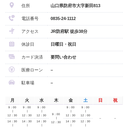
住所
山口県防府市大字新田813
電話番号
0835-24-1112
アクセス
JR防府駅 徒歩38分
休診日
日曜日・祝日
カード決済
要問い合わせ
医療ローン
–
駐車場
–
月
火
水
木
金
土
日
祝
9：00
9：00
9：00
9：00
9：00
∣
∣
∣
∣
∣
9：00
12：30
12：30
12：30
12：30
12：00
∣
–
–
14：30
14：30
14：30
14：30
12：30
12：30
∣
∣
∣
∣
∣