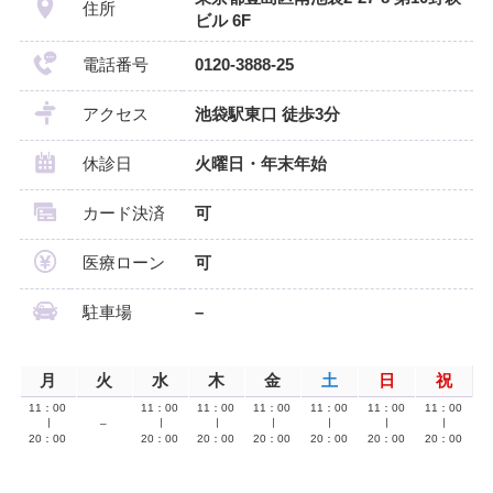
住所
ビル 6F
電話番号
0120-3888-25
アクセス
池袋駅東口 徒歩3分
休診日
火曜日・年末年始
カード決済
可
医療ローン
可
駐車場
–
月
火
水
木
金
土
日
祝
11：00
11：00
11：00
11：00
11：00
11：00
11：00
∣
–
∣
∣
∣
∣
∣
∣
20：00
20：00
20：00
20：00
20：00
20：00
20：00