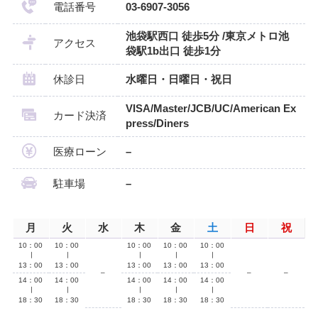
電話番号
03-6907-3056
池袋駅西口 徒歩5分 /東京メトロ池
アクセス
袋駅1b出口 徒歩1分
休診日
水曜日・日曜日・祝日
VISA/Master/JCB/UC/American Ex
カード決済
press/Diners
医療ローン
–
駐車場
–
月
火
水
木
金
土
日
祝
10：00
10：00
10：00
10：00
10：00
∣
∣
∣
∣
∣
13：00
13：00
13：00
13：00
13：00
–
–
–
14：00
14：00
14：00
14：00
14：00
∣
∣
∣
∣
∣
18：30
18：30
18：30
18：30
18：30