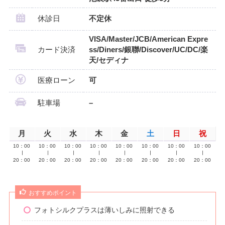
休診日
不定休
VISA/Master/JCB/American Expre
カード決済
ss/Diners/銀聯/Discover/UC/DC/楽
天/セディナ
医療ローン
可
駐車場
–
月
火
水
木
金
土
日
祝
10：00
10：00
10：00
10：00
10：00
10：00
10：00
10：00
∣
∣
∣
∣
∣
∣
∣
∣
20：00
20：00
20：00
20：00
20：00
20：00
20：00
20：00
おすすめポイント
フォトシルクプラスは薄いしみに照射できる