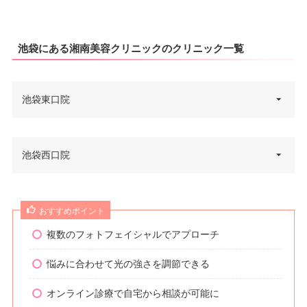
池袋にある湘南美容クリニックのクリニック一覧
池袋東口院
東京都豊島区南池袋1丁目19−6
池袋西口院
住所
オリックス池袋ビル 2F
電話番号
0120-742-910
東京都豊島区池袋2丁目6-1 KDX
おすすめポイント
住所
池袋ビル 3F
アクセス
JR池袋駅東口 徒歩1分
複数のフォトフェイシャルでアプローチ
電話番号
0120-5489-63
休診日
不定休
悩みに合わせて光の強さを調節できる
JR池袋駅西口 C6出口 徒歩1分/
VISA/Master/JCB/American Ex
アクセス
オンライン診療で自宅から相談が可能に
東京メトロ池袋駅 徒歩1分
press/DC/Diners/銀聯/NICOS/ト