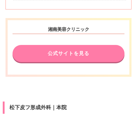
カード決
ヨタTS3/楽天カード/MUFG(UF
済
休診日
不定休
J)/UC/Discover/オリコ/アプラス/
デビットカード
VISA/Master/JCB/American Ex
press/DC/Diners/銀聯/NICOS/ト
医療ロー
カード決
湘南美容クリニック
可
ヨタTS3/楽天カード/MUFG(UF
ン
済
J)/UC/Discover/オリコ/アプラス/
デビットカード
駐車場
–
公式サイトを見る
医療ロー
可
ン
月
火
水
木
金
土
日
祝
10：00
10：00
10：00
10：00
10：00
10：00
10：00
10：00
駐車場
–
∣
∣
∣
∣
∣
∣
∣
∣
19：00
19：00
19：00
19：00
19：00
19：00
19：00
19：00
月
火
水
木
金
土
日
祝
9：00
9：00
9：00
9：00
9：00
9：00
9：00
9：00
∣
∣
∣
∣
∣
∣
∣
∣
松下皮フ形成外科｜本院
18：00
18：00
18：00
18：00
18：00
18：00
18：00
18：00