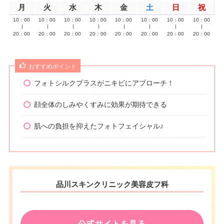
月
火
水
木
金
土
日
祝
10：00
10：00
10：00
10：00
10：00
10：00
10：00
10：00
∣
∣
∣
∣
∣
∣
∣
∣
20：00
20：00
20：00
20：00
20：00
20：00
20：00
20：00
おすすめポイント
フォトシルクプラスがニキビにアプローチ！
顔全体のしみやくすみに効果が期待できる
肌への負担を抑えたフォトフェイシャル♪
品川スキンクリニック美容皮フ科
公式サイトを見る