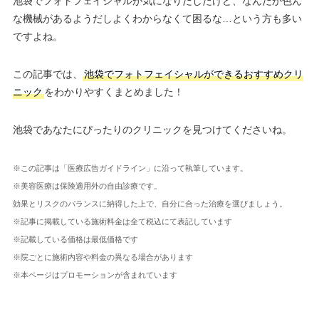
池袋でフォトフェイシャルが気になりだしたけど、なんだか色ん
な機械があるようだしよくわからなくて困るな…という方も多い
ですよね。
この記事では、
池袋でフォトフェイシャルができるおすすめクリ
ニック
をわかりやすくまとめました！
池袋であなたにぴったりのクリニックを見つけてくださいね。
※この記事は「医療広告ガイドライン」に沿って執筆しています。
※美容医療は保険適用外の自由診療です。
効果とリスクのバランスに納得した上で、自分に合った治療を選びましょう。
※記事に掲載している施術料金は全て税込にて表記しています
※記載している価格は最低価格です
※院ごとに施術内容や料金の異なる場合があります
※本ページはプロモーションが含まれています