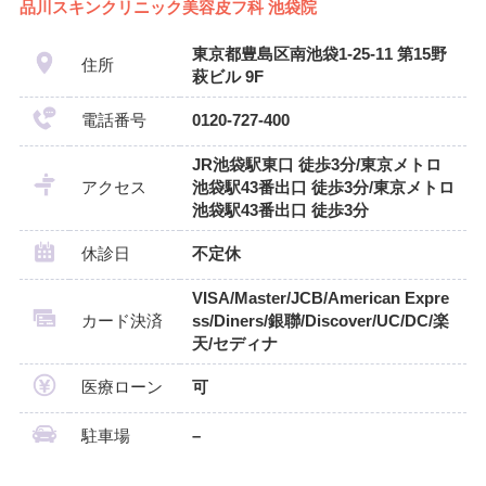
品川スキンクリニック美容皮フ科 池袋院
東京都豊島区南池袋1-25-11 第15野
住所
萩ビル 9F
電話番号
0120-727-400
JR池袋駅東口 徒歩3分/東京メトロ
アクセス
池袋駅43番出口 徒歩3分/東京メトロ
池袋駅43番出口 徒歩3分
休診日
不定休
VISA/Master/JCB/American Expre
カード決済
ss/Diners/銀聯/Discover/UC/DC/楽
天/セディナ
医療ローン
可
駐車場
–