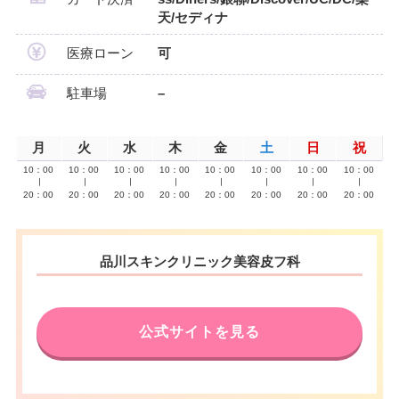
天/セディナ
医療ローン
可
駐車場
–
月
火
水
木
金
土
日
祝
10：00
10：00
10：00
10：00
10：00
10：00
10：00
10：00
∣
∣
∣
∣
∣
∣
∣
∣
20：00
20：00
20：00
20：00
20：00
20：00
20：00
20：00
品川スキンクリニック美容皮フ科
公式サイトを見る