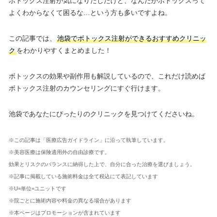
ボトックス注射が気になりだしたけど、なんだかボトックスって
よくわからなくて困るな…という方も多いですよね。
この記事では、
池袋でボトックス注射ができるおすすめクリニッ
ク
をわかりやすくまとめました！
ボトックスの効果や副作用も解説しているので、これだけ読めば
ボトックス注射のカウンセリングにすぐ行けます。
池袋であなたにぴったりのクリニックを見つけてくださいね。
※この記事は「医療広告ガイドライン」に沿って執筆しています。
※美容医療は保険適用外の自由診療です。
効果とリスクのバランスに納得した上で、自分に合った治療を選びましょう。
※記事に掲載している施術料金は全て税込にて表記しています
※U=単位=ユニットです
※院ごとに施術内容や料金の異なる場合があります
※本ページはプロモーションが含まれています