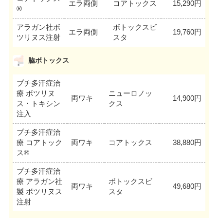
エラ両側
コアトックス
15,290円
®
アラガン社ボ
ボトックスビ
エラ両側
19,760円
ツリヌス注射
スタ
脇ボトックス
プチ多汗症治
療 ボツリヌ
ニューロノッ
両ワキ
14,900円
ス・トキシン
クス
注入
プチ多汗症治
療 コアトック
両ワキ
コアトックス
38,880円
ス®
プチ多汗症治
療 アラガン社
ボトックスビ
両ワキ
49,680円
製 ボツリヌス
スタ
注射