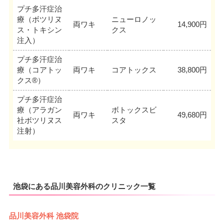
プチ多汗症治
療（ボツリヌ
ニューロノッ
両ワキ
14,900円
ス・トキシン
クス
注入）
プチ多汗症治
療（コアトッ
両ワキ
コアトックス
38,800円
クス®）
プチ多汗症治
療（アラガン
ボトックスビ
両ワキ
49,680円
社ボツリヌス
スタ
注射）
池袋にある品川美容外科のクリニック一覧
品川美容外科 池袋院