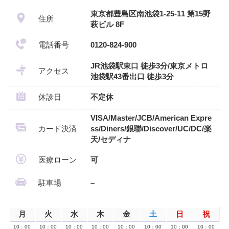
東京都豊島区南池袋1-25-11 第15野
住所
萩ビル 8F
電話番号
0120-824-900
JR池袋駅東口 徒歩3分/東京メトロ
アクセス
池袋駅43番出口 徒歩3分
休診日
不定休
VISA/Master/JCB/American Expre
カード決済
ss/Diners/銀聯/Discover/UC/DC/楽
天/セディナ
医療ローン
可
駐車場
–
月
火
水
木
金
土
日
祝
10：00
10：00
10：00
10：00
10：00
10：00
10：00
10：00