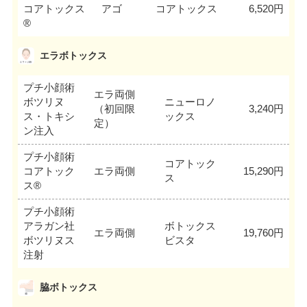
コアトックス
アゴ
コアトックス
6,520円
®
エラボトックス
プチ小顔術
エラ両側
ボツリヌ
ニューロノ
（初回限
3,240円
ス・トキシ
ックス
定）
ン注入
プチ小顔術
コアトック
コアトック
エラ両側
15,290円
ス
ス®
プチ小顔術
アラガン社
ボトックス
エラ両側
19,760円
ボツリヌス
ビスタ
注射
脇ボトックス