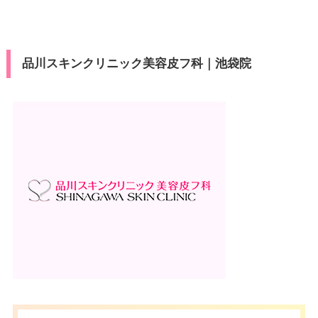
医療ロー
VISA/Master/JCB/American Ex
可
カード決
ン
press/Diners/銀聯/Discover/デ
済
ビットカード
駐車場
–
品川スキンクリニック美容皮フ科｜池袋院
医療ロー
可
ン
月
火
水
木
金
土
日
祝
駐車場
–
10：00
10：00
10：00
10：00
10：00
10：00
10：00
10：00
∣
∣
∣
∣
∣
∣
∣
∣
19：00
19：00
19：00
19：00
19：00
19：00
19：00
19：00
月
火
水
木
金
土
日
祝
10：00
10：00
10：00
10：00
10：00
10：00
10：00
10：00
∣
∣
∣
∣
∣
∣
∣
∣
19：00
19：00
19：00
19：00
19：00
19：00
19：00
19：00