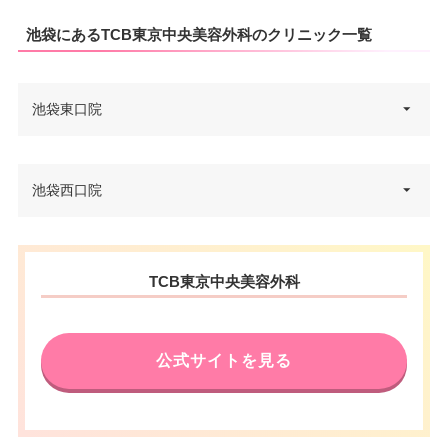
池袋にあるTCB東京中央美容外科のクリニック一覧
池袋東口院
東京都豊島区東池袋1-8-1 WACC
池袋西口院
住所
A IKEBUKURO 6F
電話番号
0120-427-734
東京都豊島区西池袋5-1-3 メトロ
住所
TCB東京中央美容外科
シティ西池袋ビル 3F
アクセス
JR池袋駅東口 徒歩3分
電話番号
0120-197-246
休診日
不定休
公式サイトを見る
アクセス
池袋駅各路線 駅直結
VISA/Master/JCB/American Ex
カード決
press/Diners/銀聯/Discover/デ
済
休診日
不定休
ビットカード