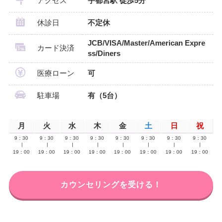
アクセス
宇都宮駅 徒歩5分
休診日
不定休
JCB/VISA/Master/American Expre
カード決済
ss/Diners
医療ローン
可
駐車場
有（5台）
月
火
水
木
金
土
日
祝
9：30
9：30
9：30
9：30
9：30
9：30
9：30
9：30
∣
∣
∣
∣
∣
∣
∣
∣
19：00
19：00
19：00
19：00
19：00
19：00
19：00
19：00
カウンセリングを受ける！