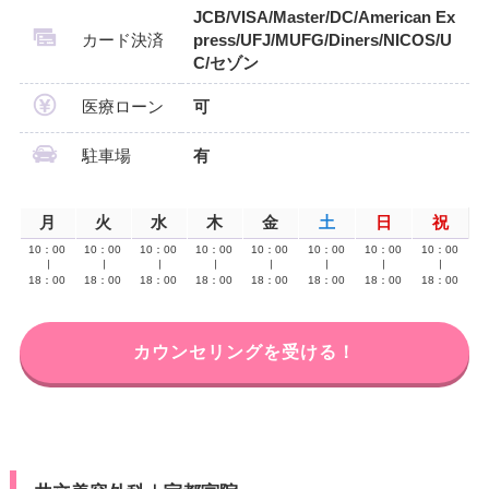
JCB/VISA/Master/DC/American Ex
カード決済
press/UFJ/MUFG/Diners/NICOS/U
C/セゾン
医療ローン
可
駐車場
有
月
火
水
木
金
土
日
祝
10：00
10：00
10：00
10：00
10：00
10：00
10：00
10：00
∣
∣
∣
∣
∣
∣
∣
∣
18：00
18：00
18：00
18：00
18：00
18：00
18：00
18：00
カウンセリングを受ける！