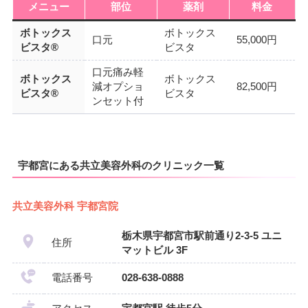
メニュー
部位
薬剤
料金
ボトックス
ボトックス
口元
55,000円
ビスタ®
ビスタ
口元痛み軽
ボトックス
ボトックス
減オプショ
82,500円
ビスタ®
ビスタ
ンセット付
宇都宮にある共立美容外科のクリニック一覧
共立美容外科 宇都宮院
栃木県宇都宮市駅前通り2-3-5 ユニ
住所
マットビル 3F
電話番号
028-638-0888