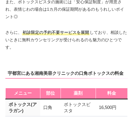
また、ボトックスビスタの施術には「安心保証制度」が用意さ
れ、表情じわの場合は1カ月の保証期間があるのもうれしいポイ
ント◎
さらに、
初診限定の予約不要サービスを展開
しており、相談した
いときに無料カウンセリングが受けられるのも魅力のひとつで
す。
宇都宮にある湘南美容クリニックの口角ボトックスの料金
メニュー
部位
薬剤
料金
ボトックス(ア
ボトックスビ
口角
16,500円
ラガン)
スタ