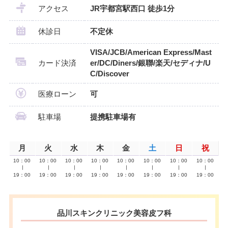
アクセス
JR宇都宮駅西口 徒歩1分
休診日
不定休
VISA/JCB/American Express/Mast
カード決済
er/DC/Diners/銀聯/楽天/セディナ/U
C/Discover
医療ローン
可
駐車場
提携駐車場有
月
火
水
木
金
土
日
祝
10：00
10：00
10：00
10：00
10：00
10：00
10：00
10：00
∣
∣
∣
∣
∣
∣
∣
∣
19：00
19：00
19：00
19：00
19：00
19：00
19：00
19：00
品川スキンクリニック美容皮フ科