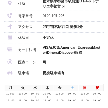
栃木県宇都宮市駅前通り1-4-6 トナ
住所
リエ宇都宮 5F
電話番号
0120-197-226
アクセス
JR宇都宮駅西口 徒歩1分
休診日
不定休
VISA/JCB/American Express/Mast
カード決済
er/Diners/Discover/銀聯
医療ローン
可
駐車場
提携駐車場有
月
火
水
木
金
土
日
祝
10：00
10：00
10：00
10：00
10：00
10：00
10：00
10：00
∣
∣
∣
∣
∣
∣
∣
∣
19：00
19：00
19：00
19：00
19：00
19：00
19：00
19：00