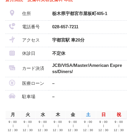
住所
栃木県宇都宮市屋板町405-1
電話番号
028-657-7211
アクセス
宇都宮駅 車20分
休診日
不定休
JCB/VISA/Master/American Expre
カード決済
ss/Diners/
医療ローン
–
駐車場
–
月
火
水
木
金
土
日
祝
9：00
9：00
9：00
9：00
9：00
9：00
9：00
9：00
∣
∣
∣
∣
∣
∣
∣
∣
12：30
12：30
12：30
12：30
12：30
12：30
12：30
12：30