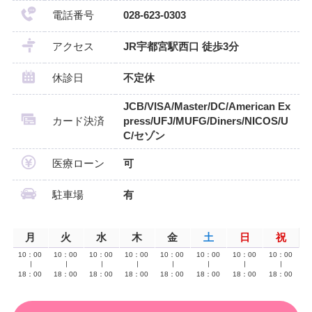
電話番号
028-623-0303
アクセス
JR宇都宮駅西口 徒歩3分
休診日
不定休
JCB/VISA/Master/DC/American Ex
カード決済
press/UFJ/MUFG/Diners/NICOS/U
C/セゾン
医療ローン
可
駐車場
有
月
火
水
木
金
土
日
祝
10：00
10：00
10：00
10：00
10：00
10：00
10：00
10：00
∣
∣
∣
∣
∣
∣
∣
∣
18：00
18：00
18：00
18：00
18：00
18：00
18：00
18：00