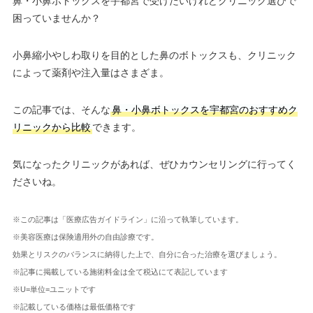
鼻・小鼻ボトックスを宇都宮で受けたいけれどクリニック選びで
困っていませんか？
小鼻縮小やしわ取りを目的とした鼻のボトックスも、クリニック
によって薬剤や注入量はさまざま。
この記事では、そんな
鼻・小鼻ボトックスを宇都宮のおすすめク
リニックから比較
できます。
気になったクリニックがあれば、ぜひカウンセリングに行ってく
ださいね。
※この記事は「医療広告ガイドライン」に沿って執筆しています。
※美容医療は保険適用外の自由診療です。
効果とリスクのバランスに納得した上で、自分に合った治療を選びましょう。
※記事に掲載している施術料金は全て税込にて表記しています
※U=単位=ユニットです
※記載している価格は最低価格です