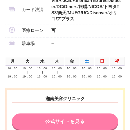
VISA/JCB/American Express/Mast
er/DC/Diners/銀聯/NICOS/トヨタT
カード決済
S3/楽天/MUFG/UC/Discover/オリ
コ/アプラス
医療ローン
可
駐車場
–
月
火
水
木
金
土
日
祝
10：00
10：00
10：00
10：00
10：00
10：00
10：00
10：00
∣
∣
∣
∣
∣
∣
∣
∣
19：00
19：00
19：00
19：00
19：00
19：00
19：00
19：00
湘南美容クリニック
公式サイトを見る