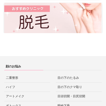
沖縄
那覇
茨城
水戸
栃木
宇都宮
群馬
高崎
顔のお悩み
二重整形
目の下のたるみ
ハイフ
目の下のクマ取り
アートメイク
目頭切開・目尻切開
ボトックス
眼瞼下垂