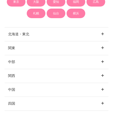
東京
大阪
愛知
福岡
広島
札幌
仙台
横浜
北海道・東北
関東
北海道
札幌
中部
東京
銀座
新宿
関西
青森
青森市
渋谷
池袋
品川
愛知
名古屋
中国
表参道
上野
六本木
大阪
大阪市
梅田
四国
秋田
秋田市
静岡
静岡市
浜松
赤坂
四ツ谷
恵比寿
心斎橋
阿倍野
難波
岡山
岡山市