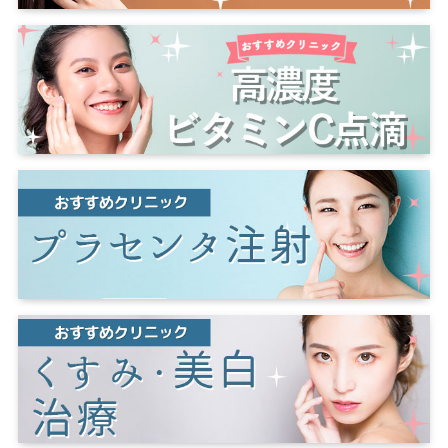
奈良
奈良市
大分
大分市
藤沢
相模原
横須賀
福井
厚木
滋賀
草津
宮崎
宮崎市
長野
長野市
松本
埼玉
さいたま市
大宮
三重
四日市
熊本
熊本市
川越
所沢
川口
岐阜
岐阜市
和歌山
和歌山市
鹿児島
鹿児島市
千葉
千葉市
船橋
松戸
柏