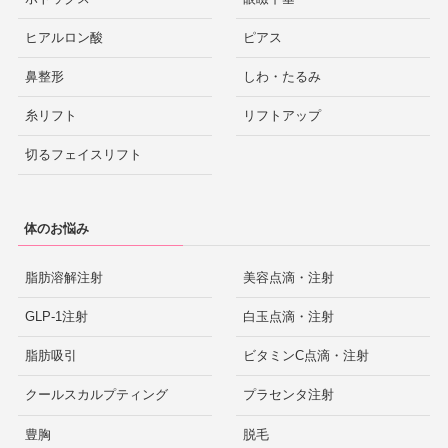
ヒアルロン酸
ピアス
鼻整形
しわ・たるみ
糸リフト
リフトアップ
切るフェイスリフト
体のお悩み
脂肪溶解注射
美容点滴・注射
GLP-1注射
白玉点滴・注射
脂肪吸引
ビタミンC点滴・注射
クールスカルプティング
プラセンタ注射
豊胸
脱毛