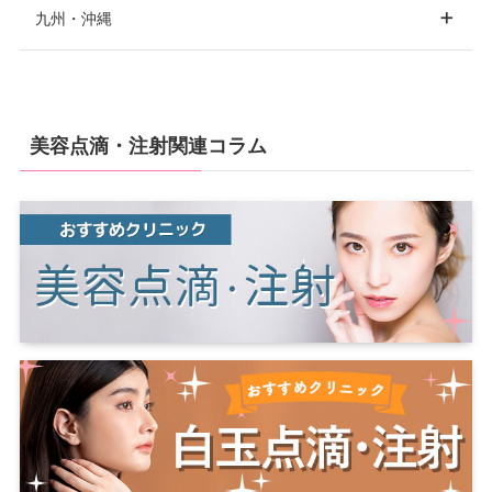
九州・沖縄
目黒
高田馬場
秋葉原
京橋
堺
枚方
香川
高松
山形
山梨
甲府
広島
広島市
福山
中野
世田谷
二子玉川
吹田
福岡
福岡市
博多
美容点滴・注射関連コラム
愛媛
松山
自由が丘
豊洲
葛西
天神
北九州
宮城
仙台
新潟
新潟市
山口
下関
京都
京都市
蒲田
赤羽
北千住
徳島
錦糸町
吉祥寺
立川
長崎
長崎市
岩手
盛岡
石川
金沢
鳥取
兵庫
神戸
西宮
町田
八王子
高知
姫路
芦屋
尼崎
佐賀
佐賀市
福島
福島市
郡山
富山
富山市
島根
神奈川
横浜
川崎