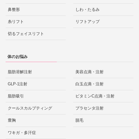
鼻整形
しわ・たるみ
糸リフト
リフトアップ
切るフェイスリフト
体のお悩み
脂肪溶解注射
美容点滴・注射
GLP-1注射
白玉点滴・注射
脂肪吸引
ビタミンC点滴・注射
クールスカルプティング
プラセンタ注射
豊胸
脱毛
ワキガ・多汗症