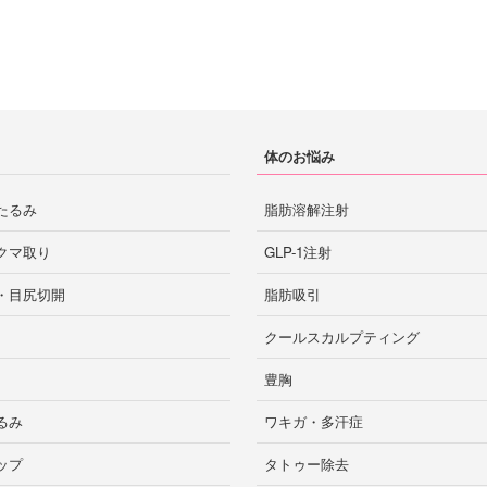
山口
徳島
長崎
体のお悩み
鳥取
たるみ
脂肪溶解注射
佐賀市
佐賀
クマ取り
GLP-1注射
・目尻切開
脂肪吸引
島根
クールスカルプティング
大分市
大分
豊胸
るみ
ワキガ・多汗症
ップ
タトゥー除去