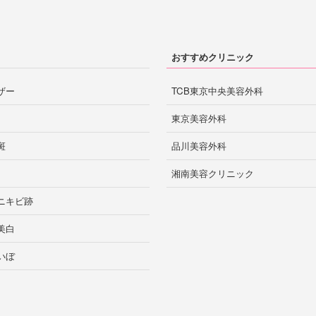
宮崎市
宮崎
おすすめクリニック
ザー
TCB東京中央美容外科
熊本市
熊本
東京美容外科
斑
品川美容外科
鹿児島市
湘南美容クリニック
鹿児島
ニキビ跡
美白
那覇
沖縄
いぼ