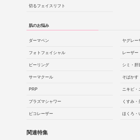
姫路
芦屋
切るフェイスリフト
藤沢
相模原
横須賀
富山市
高岡
富山
肌のお悩み
厚木
滋賀
ダーマペン
ヤグレー
フォトフェイシャル
レーザー
福井
さいたま市
大宮
ピーリング
シミ・肝
埼玉
奈良市
奈良
サーマクール
そばかす
所沢
川越
川口
PRP
ニキビ・
岐阜市
岐阜
プラズマシャワー
くすみ・
四日市
津
三重
ピコレーザー
ほくろ・
千葉市
船橋
千葉
関連特集
長野市
松本
長野
柏
松戸