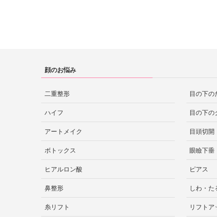
大阪市
梅田
大阪
赤坂
恵比寿
高田馬場
秋田市
秋田
静岡市
浜松
心斎橋
静岡
阿倍野
難波
秋葉原
世田谷
二子玉川
京橋
堺
吹田
顔のお悩み
中野
四ツ谷
目黒
仙台
宮城
枚方
山梨
二重整形
目の下の
自由が丘
赤羽
豊洲
ハイフ
目の下の
錦糸町
北千住
吉祥寺
アートメイク
目頭切開
京都市
岩手
京都
新潟市
新潟
ボトックス
眼瞼下垂
立川
町田
八王子
ヒアルロン酸
ピアス
鼻整形
しわ・た
福島市
神戸
郡山
西宮
福島
兵庫
金沢
石川
糸リフト
リフトア
横浜
川崎
神奈川