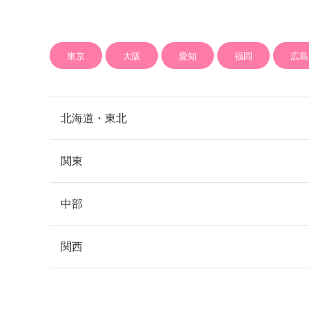
東京
大阪
愛知
福岡
広島
北海道・東北
関東
札幌
北海道
中部
銀座
新宿
東京
関西
青森市
青森
渋谷
池袋
品川
名古屋
愛知
表参道
上野
六本木