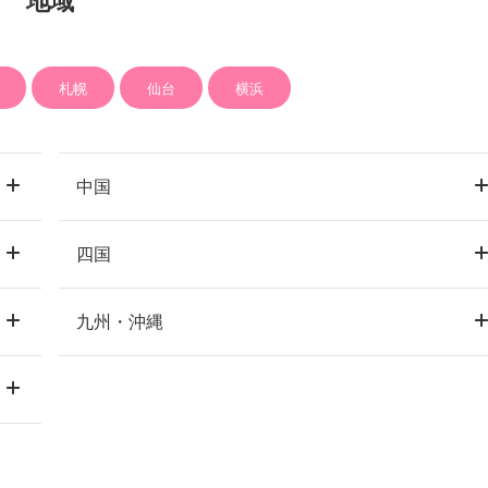
地域
札幌
仙台
横浜
中国
四国
岡山市
倉敷
岡山
九州・沖縄
高松
香川
広島市
福山
広島
福岡市
博多
福岡
松山
愛媛
天神
北九州
久留米