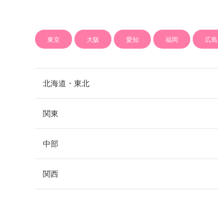
東京
大阪
愛知
福岡
広島
北海道・東北
関東
札幌
北海道
中部
銀座
新宿
東京
関西
青森市
青森
渋谷
池袋
品川
名古屋
愛知
表参道
上野
六本木