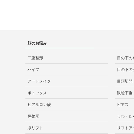
大阪市
梅田
大阪
赤坂
恵比寿
目黒
秋田市
秋田
静岡市
浜松
心斎橋
静岡
阿倍野
難波
高田馬場
秋葉原
世田谷
京橋
堺
吹田
顔のお悩み
二子玉川
自由が丘
赤羽
仙台
宮城
枚方
山梨
二重整形
目の下の
四ツ谷
中野
葛西
ハイフ
目の下の
蒲田
豊洲
北千住
アートメイク
目頭切開
京都市
盛岡
岩手
京都
新潟市
新潟
ボトックス
眼瞼下垂
錦糸町
吉祥寺
立川
ヒアルロン酸
ピアス
町田
八王子
鼻整形
しわ・た
福島市
神戸
郡山
西宮
福島
兵庫
金沢
石川
糸リフト
リフトア