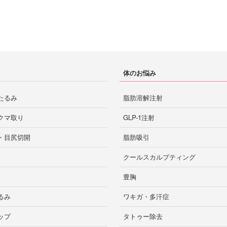
鳥取
徳島市
長崎市
徳島
長崎
体のお悩み
米子
島根
たるみ
脂肪溶解注射
佐賀市
高知
佐賀
クマ取り
GLP-1注射
・目尻切開
脂肪吸引
クールスカルプティング
大分市
別府
大分
豊胸
るみ
ワキガ・多汗症
ップ
タトゥー除去