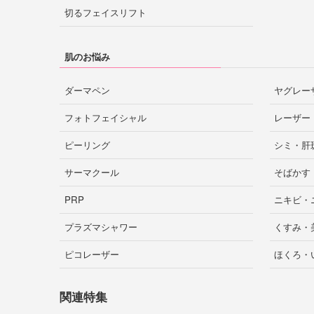
姫路
芦屋
尼崎
切るフェイスリフト
横浜
川崎
神奈川
富山市
富山
肌のお悩み
横須賀
藤沢
相模原
奈良市
奈良
ダーマペン
ヤグレー
厚木
フォトフェイシャル
レーザー
福井
ピーリング
シミ・肝
大津
草津
滋賀
サーマクール
そばかす
さいたま市
大宮
埼玉
PRP
ニキビ・
岐阜市
岐阜
川口
川越
所沢
プラズマシャワー
くすみ・
四日市
津
三重
ピコレーザー
ほくろ・
越谷
関連特集
長野市
松本
長野