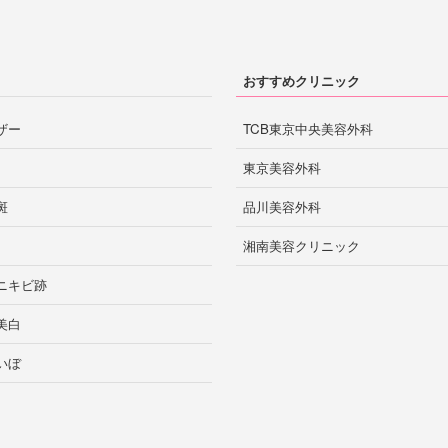
宮崎市
宮崎
おすすめクリニック
ザー
TCB東京中央美容外科
熊本市
熊本
東京美容外科
斑
品川美容外科
鹿児島市
湘南美容クリニック
鹿児島
ニキビ跡
美白
那覇
沖縄
いぼ