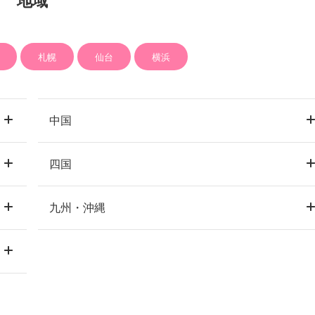
地域
札幌
仙台
横浜
中国
四国
岡山市
倉敷
岡山
九州・沖縄
高松
香川
広島市
福山
広島
福岡市
博多
福岡
松山
愛媛
天神
北九州
久留米