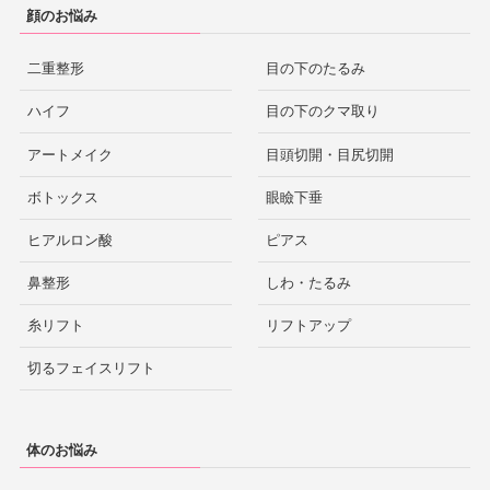
顔のお悩み
二重整形
目の下のたるみ
群馬
高崎
ハイフ
目の下のクマ取り
アートメイク
目頭切開・目尻切開
ボトックス
眼瞼下垂
ヒアルロン酸
ピアス
鼻整形
しわ・たるみ
糸リフト
リフトアップ
切るフェイスリフト
体のお悩み