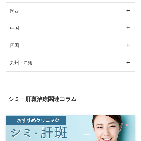
東京
銀座
新宿
関西
青森
青森市
渋谷
池袋
品川
愛知
名古屋
中国
表参道
上野
六本木
大阪
大阪市
梅田
四国
秋田
秋田市
静岡
静岡市
浜松
赤坂
恵比寿
目黒
心斎橋
阿倍野
難波
岡山
岡山市
倉敷
九州・沖縄
高田馬場
秋葉原
中野
京橋
堺
吹田
香川
高松
宮城
仙台
広島
広島市
福山
四ツ谷
世田谷
二子玉川
枚方
福岡
福岡市
博多
山梨
シミ・肝斑治療関連コラム
愛媛
松山
自由が丘
赤羽
蒲田
天神
北九州
久留米
岩手
盛岡
山口
下関
京都
京都市
葛西
豊洲
北千住
新潟
新潟市
徳島
徳島市
錦糸町
吉祥寺
立川
長崎
長崎市