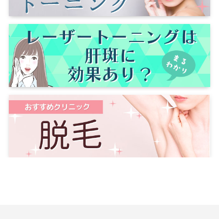
越谷
長野
長野市
松本
和歌山
和歌山市
鹿児島
鹿児島市
千葉
千葉市
船橋
沖縄
那覇
柏
松戸
茨城
水戸
栃木
宇都宮