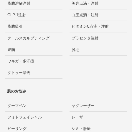
脂肪溶解注射
美容点滴・注射
GLP-1注射
白玉点滴・注射
脂肪吸引
ビタミンC点滴・注射
クールスカルプティング
プラセンタ注射
豊胸
脱毛
ワキガ・多汗症
タトゥー除去
肌のお悩み
ダーマペン
ヤグレーザー
フォトフェイシャル
レーザー
ピーリング
シミ・肝斑