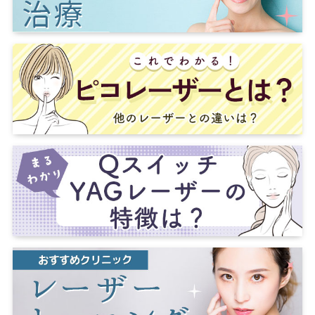
福島
福島市
郡山
島根
兵庫
神戸
西宮
町田
八王子
石川
金沢
高知
姫路
芦屋
尼崎
佐賀
佐賀市
鳥取
米子
神奈川
横浜
川崎
富山
富山市
奈良
奈良市
大分
大分市
別府
藤沢
横須賀
相模原
厚木
福井
滋賀
大津
草津
宮崎
宮崎市
埼玉
さいたま市
大宮
岐阜
岐阜市
三重
四日市
津
熊本
熊本市
川口
川越
所沢