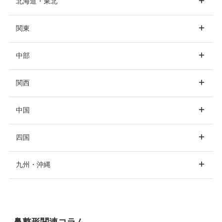
北海道・東北
関東
北海道
札幌
中部
東京
銀座
新宿
関西
青森
青森市
渋谷
池袋
品川
愛知
名古屋
中国
表参道
上野
六本木
大阪
大阪市
梅田
四国
秋田
秋田市
静岡
静岡市
浜松
赤坂
恵比寿
高田馬場
心斎橋
阿倍野
難波
岡山
岡山市
倉敷
九州・沖縄
秋葉原
世田谷
自由が丘
堺
吹田
香川
高松
宮城
仙台
山梨
広島
広島市
福山
中野
蒲田
錦糸町
福岡
福岡市
博多