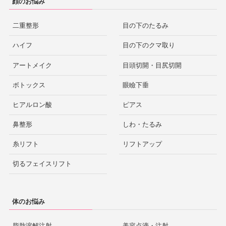
顔のお悩み
二重整形
目の下のたるみ
ハイフ
目の下のクマ取り
アートメイク
目頭切開・目尻切開
ボトックス
眼瞼下垂
ヒアルロン酸
ピアス
鼻整形
しわ・たるみ
糸リフト
リフトアップ
切るフェイスリフト
体のお悩み
脂肪溶解注射
美容点滴・注射