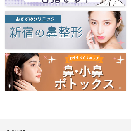
宮崎
宮崎市
岐阜
岐阜市
三重
四日市
津
千葉
千葉市
船橋
熊本
熊本市
柏
松戸
長野
長野市
松本
和歌山
鹿児島
鹿児島市
茨城
水戸
沖縄
那覇
栃木
宇都宮
群馬
高崎