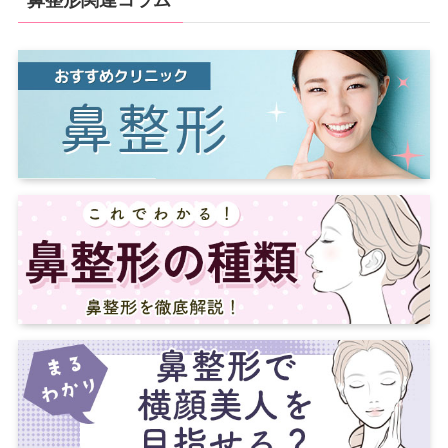
鼻整形関連コラム
京都
京都市
愛媛
松山
吉祥寺
北千住
立川
天神
北九州
久留米
岩手
盛岡
新潟
新潟市
山口
町田
八王子
兵庫
神戸
西宮
徳島
長崎
福島
福島市
郡山
石川
金沢
鳥取
姫路
神奈川
横浜
川崎
藤沢
横須賀
佐賀
富山
富山市
島根
滋賀
埼玉
さいたま
大宮
大分
大分市
福井
奈良
奈良市
川越
川口
越谷