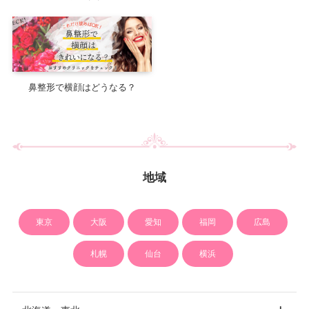
鼻整形で横顔はどうなる？
地域
東京
大阪
愛知
福岡
広島
札幌
仙台
横浜