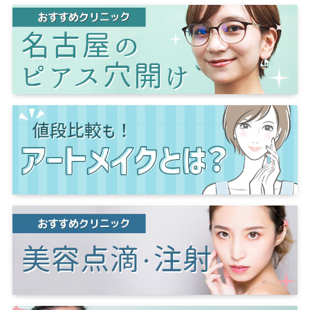
山口
下関
福島
福島市
郡山
岐阜
岐阜市
姫路
芦屋
佐賀
佐賀市
町田
八王子
香川
高松
長野
長野市
松本
奈良
大分
大分市
神奈川
横浜
川崎
藤沢
相模原
横須賀
愛媛
松山
和歌山
和歌山市
宮崎
宮崎市
埼玉
さいたま市
大宮
熊本
熊本市
川越
川口
所沢