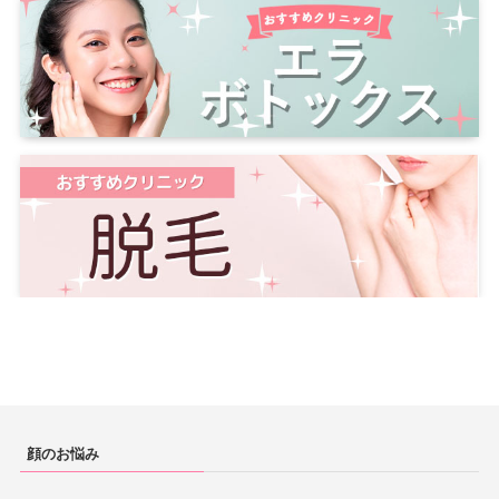
鹿児島
鹿児島市
千葉
千葉市
柏
船橋
松戸
沖縄
那覇
茨城
水戸
栃木
宇都宮
群馬
高崎
顔のお悩み