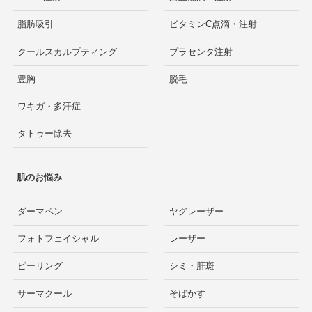
脂肪吸引
ビタミンC点滴・注射
クールスカルプティング
プラセンタ注射
豊胸
脱毛
ワキガ・多汗症
タトゥー除去
肌のお悩み
ダーマペン
ヤグレーザー
フォトフェイシャル
レーザー
ピーリング
シミ・肝斑
サーマクール
そばかす