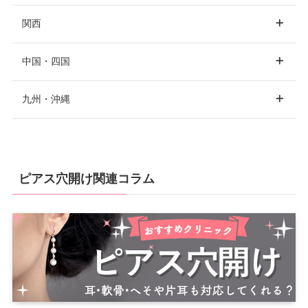
東京
銀座
新宿
関西
青森
青森市
渋谷
池袋
品川
愛知
名古屋
中国・四国
表参道
上野
六本木
大阪
大阪市
梅田
九州・沖縄
秋田
秋田市
静岡
静岡市
浜松
赤坂
四ツ谷
目黒
心斎橋
阿倍野
京橋
岡山
岡山市
恵比寿
中野
高田馬場
枚方
吹田
堺
福岡
福岡市
博多
ピアス穴開け関連コラム
宮城
仙台
新潟
新潟市
広島
広島市
福山
秋葉原
世田谷
二子玉川
天神
北九州
京都
京都市
自由が丘
赤羽
葛西
岩手
盛岡
石川
金沢
長崎
長崎市
蒲田
豊洲
錦糸町
兵庫
神戸
西宮
北千住
吉祥寺
立川