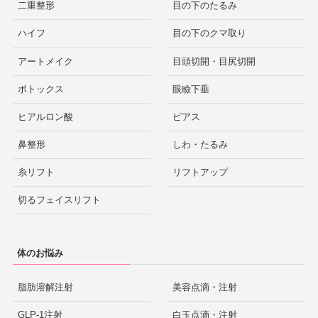
二重整形
目の下のたるみ
ハイフ
目の下のクマ取り
アートメイク
目頭切開・目尻切開
ボトックス
眼瞼下垂
ヒアルロン酸
ピアス
鼻整形
しわ・たるみ
糸リフト
リフトアップ
切るフェイスリフト
体のお悩み
脂肪溶解注射
美容点滴・注射
GLP-1注射
白玉点滴・注射