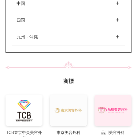
中国
表参道
上野
六本木
大阪
大阪市
梅田
四国
秋田
秋田市
静岡
静岡市
浜松
赤坂
四ツ谷
恵比寿
心斎橋
阿倍野
京橋
岡山
岡山市
九州・沖縄
高田馬場
秋葉原
中野
堺
枚方
江坂
香川
高松
岩手
盛岡
山梨
広島
広島市
福山
世田谷
二子玉川
自由が丘
福岡
福岡市
博多
京都
京都市
愛媛
松山
目黒
赤羽
錦糸町
天神
北九州
久留米
商標
宮城
仙台
新潟
新潟市
山口
北千住
吉祥寺
立川
兵庫
神戸
西宮
徳島
徳島市
町田
八王子
長崎
長崎市
山形
石川
金沢
鳥取
姫路
芦屋
TCB東京中央美容外
東京美容外科
品川美容外科