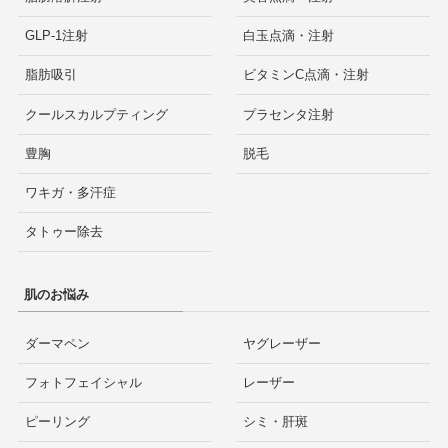
GLP-1注射
白玉点滴・注射
脂肪吸引
ビタミンC点滴・注射
クールスカルプティング
プラセンタ注射
豊胸
脱毛
ワキガ・多汗症
タトゥー除去
肌のお悩み
ダーマペン
ヤグレーザー
フォトフェイシャル
レーザー
ピーリング
シミ・肝斑