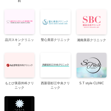
科
高知
神奈川
横浜
川崎
佐賀
佐賀市
福島
福島市
郡山
富山
富山市
島根
滋賀
大津
草津
藤沢
相模原
厚木
大分
大分市
品川スキンクリニッ
聖心美容クリニック
湘南美容クリニック
福井
ク
奈良
奈良市
埼玉
さいたま
大宮
市
宮崎
宮崎市
川越
川口
所沢
岐阜
岐阜市
三重
四日市
津
もとび美容外科クリ
西新宿杉江中央クリ
S.T style CLINIC
熊本
熊本市
ニック
ニック
千葉
千葉市
船橋
長野
長野市
和歌山
和歌山市
柏
松戸