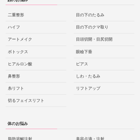
二重整形
目の下のたるみ
ハイフ
目の下のクマ取り
アートメイク
目頭切開・目尻切開
ボトックス
眼瞼下垂
ヒアルロン酸
ピアス
鼻整形
しわ・たるみ
糸リフト
リフトアップ
切るフェイスリフト
体のお悩み
脂肪溶解注射
美容点滴・注射