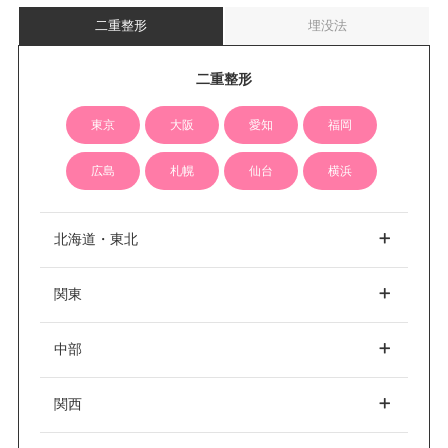
二重整形
埋没法
二重整形
東京
大阪
愛知
福岡
広島
札幌
仙台
横浜
北海道・東北
関東
北海道
札幌
中部
東京
銀座
新宿
関西
青森
青森市
渋谷
池袋
品川
愛知
名古屋