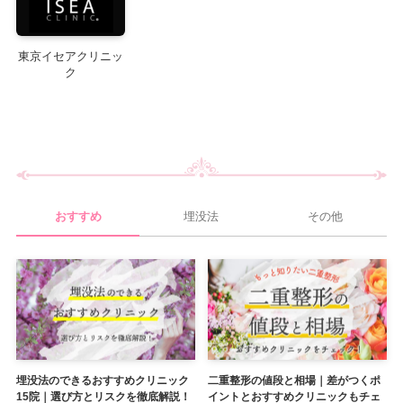
鹿児島
鹿児島市
東京イセアクリニッ
茨城
水戸
ク
沖縄
那覇
栃木
宇都宮
おすすめ
埋没法
その他
群馬
高崎
埋没法のできるおすすめクリニック
二重整形の値段と相場｜差がつくポ
15院｜選び方とリスクを徹底解説！
イントとおすすめクリニックもチェ